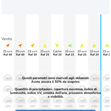
Vento
25
20
15
15
Calmo
10
10
10
15
km/h
km/h
km/h
km/h
km/h
km/h
km/h
km/
Raf 40
Raf 40
Raf 30
Raf 25
Raf 20
Raf 15
Raf 20
Raf 20
Raf 2
Questi parametri sono riservati agli abbonati.
50%
50%
50%
50%
50%
50%
50%
50%
50%
Avete ancora il 50% da scoprire:
Quantità di precipitazioni, copertura nuvolosa, indice di
30%
30%
30%
30%
30%
30%
30%
30%
30%
luminosità, indice UV, umidità dell'aria, pressione atmosferica
e visibilità.
10%
10%
10%
10%
10%
10%
10%
10%
10%
1900
1900
1900
1900
1900
1900
1900
1900
1900