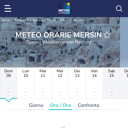
Meteo
Turchia
Mediterranean Region
Mersin
Mersin
METEO ORARIE MERSIN
Turchia (Mediterranean Region)
Dom
Lun
Mar
Mer
Gio
Ven
Sab
D
09
10
11
12
13
14
15
-
-
-
-
-
-
-
-
-
-
-
-
-
-
Giorno
Ora / Ora
Confronta