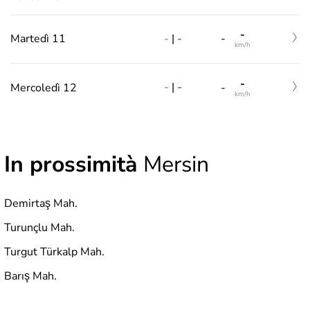
-
-
|
-
Martedì 11
-
km/h
-
-
|
-
Mercoledì 12
-
km/h
In prossimità
Mersin
Demirtaş Mah.
Turunçlu Mah.
Turgut Türkalp Mah.
Barış Mah.