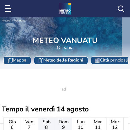
Meteo
Vanuatu
METEO VANUATU
Oceania
Mappa
Meteo
delle Regioni
Città principali
Tempo il
venerdì 14 agosto
Gio
Ven
Sab
Dom
Lun
Mar
Mer
6
7
8
9
10
11
12