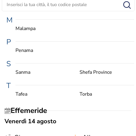
M
Malampa
P
Penama
S
Sanma
Shefa Province
T
Tafea
Torba
Effemeride
Venerdì 14 agosto