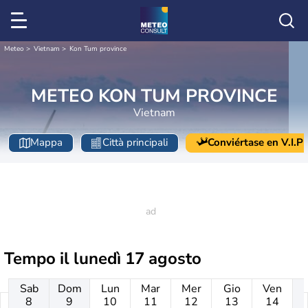
Meteo
Vietnam
Kon Tum province
METEO KON TUM PROVINCE
Vietnam
Mappa
Città principali
Conviértase en V.I.P
Tempo il
lunedì 17 agosto
Sab
Dom
Lun
Mar
Mer
Gio
Ven
8
9
10
11
12
13
14