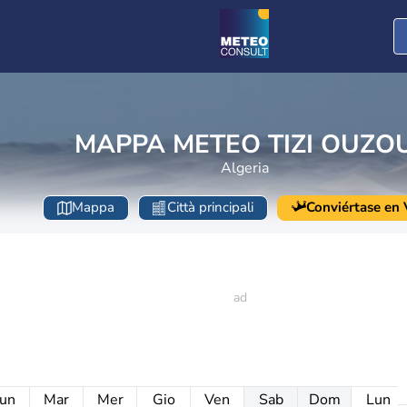
MAPPA METEO TIZI OUZO
Algeria
Mappa
Città principali
Conviértase en V
un
Mar
Mer
Gio
Ven
Sab
Dom
Lun