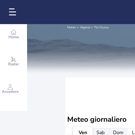
Meteo
Algeria
Tizi Ouzou
Home
Radar
Accedere
Meteo giornaliero
Ven
Sab
Dom
L