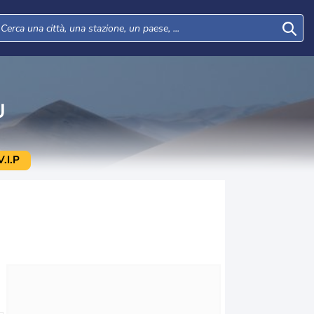
U
.I.P
Mar
Mer
Gio
Ven