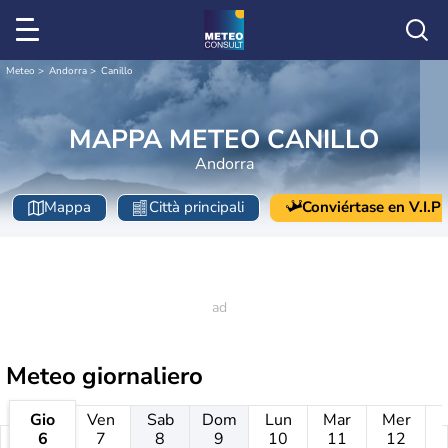
Meteo
Andorra
Canillo
MAPPA METEO CANILLO
Andorra
Mappa
Città principali
Conviértase en V.I.P
Meteo giornaliero
Gio
Ven
Sab
Dom
Lun
Mar
Mer
6
7
8
9
10
11
12