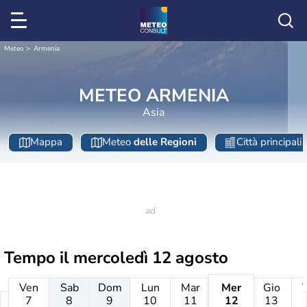
Meteo
Armenia
METEO ARMENIA
Asia
Mappa
Meteo
delle Regioni
Città principali
Tempo il
mercoledì 12 agosto
Ven
Sab
Dom
Lun
Mar
Mer
Gio
7
8
9
10
11
12
13