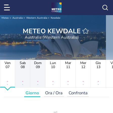
Meteo
Australia
Western Australia
Kewdale
METEO KEWDALE
Australia (Western Australia)
Ven
Sab
Dom
Lun
Mar
Mer
Gio
V
07
08
09
10
11
12
13
-
-
-
-
-
-
-
-
-
-
-
-
-
-
Giorno
Ora / Ora
Confronta