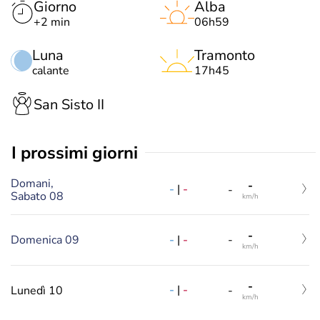
Giorno
Alba
+2 min
06h59
Luna
Tramonto
calante
17h45
San Sisto II
i prossimi giorni
Domani,
-
-
|
-
-
Sabato 08
km/h
-
-
|
-
Domenica 09
-
km/h
-
-
|
-
Lunedì 10
-
km/h