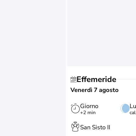
Effemeride
Venerdì 7 agosto
Giorno
L
+2 min
ca
San Sisto II