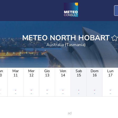
METEO NORTH HOBART
Australia (Tasmania)
un
Mar
Mer
Gio
Ven
Sab
Dom
Lun
0
11
12
13
14
15
16
17
-
-
-
-
-
-
-
-
-
-
-
-
-
-
-
-