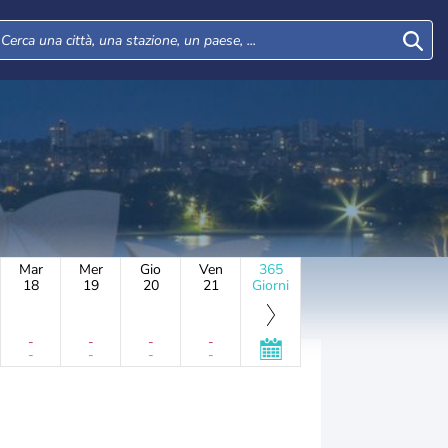
Mar
Mer
Gio
Ven
365
18
19
20
21
Giorni
-
-
-
-
-
-
-
-