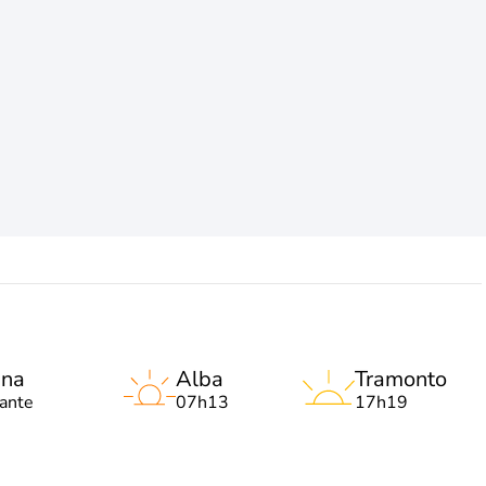
una
Alba
Tramonto
lante
07h13
17h19