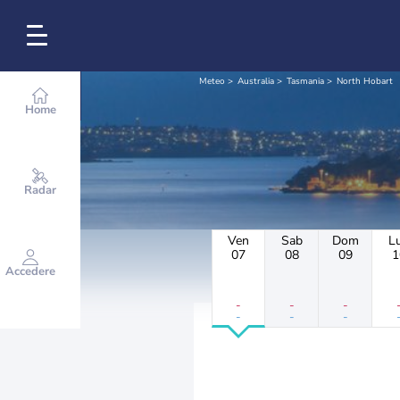
Meteo
Australia
Tasmania
North Hobart
Home
Radar
Ven
Sab
Dom
L
07
08
09
1
Accedere
-
-
-
-
-
-