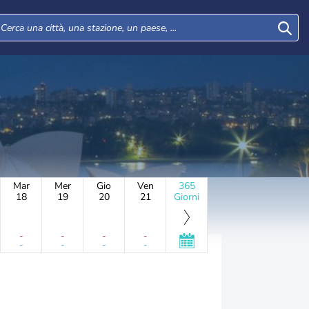
Mar
Mer
Gio
Ven
365
18
19
20
21
Giorni
-
-
-
-
-
-
-
-