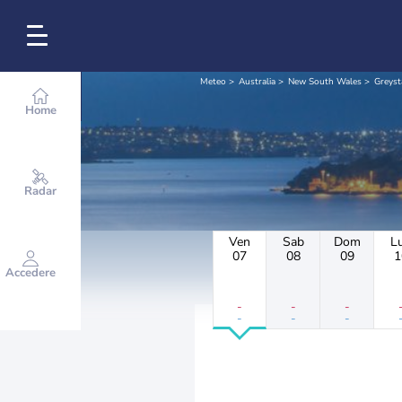
Meteo
Australia
New South Wales
Greyst
Home
Radar
Ven
Sab
Dom
L
07
08
09
1
Accedere
-
-
-
-
-
-