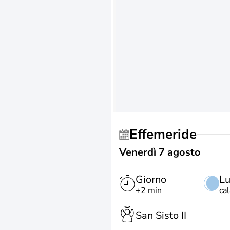
Effemeride
Venerdì 7 agosto
Giorno
L
+2 min
ca
San Sisto II