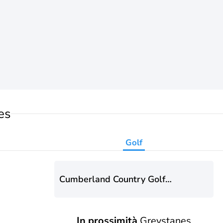
es
Golf
Cumberland Country Golf
Course
In prossimità
Greystanes