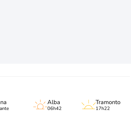
una
Alba
Tramonto
lante
06h42
17h22