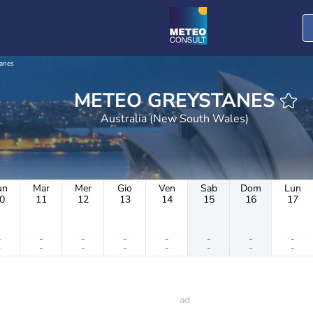
anes
METEO GREYSTANES
Australia (New South Wales)
un
Mar
Mer
Gio
Ven
Sab
Dom
Lun
0
11
12
13
14
15
16
17
-
-
-
-
-
-
-
-
-
-
-
-
-
-
-
-