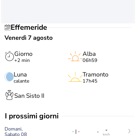
Effemeride
Venerdì 7 agosto
Giorno
Alba
+2 min
06h59
Luna
Tramonto
calante
17h45
San Sisto II
i prossimi giorni
Domani,
-
-
|
-
-
Sabato 08
km/h