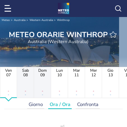
Meteo
Australia
Western Australia
Winthrop
METEO ORARIE WINTHROP
Australia (Western Australia)
Ven
Sab
Dom
Lun
Mar
Mer
Gio
V
07
08
09
10
11
12
13
-
-
-
-
-
-
-
-
-
-
-
-
-
-
Giorno
Ora / Ora
Confronta