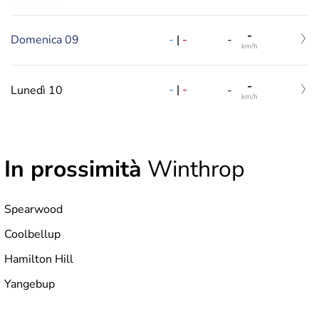
-
-
|
-
Domenica 09
-
km/h
-
-
|
-
Lunedì 10
-
km/h
In prossimità
Winthrop
Spearwood
Coolbellup
Hamilton Hill
Yangebup