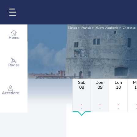
Meteo
Francia
Nuova Aquitania
Charente-
Home
Radar
Sab
Dom
Lun
M
08
09
10
1
Accedere
-
-
-
-
-
-