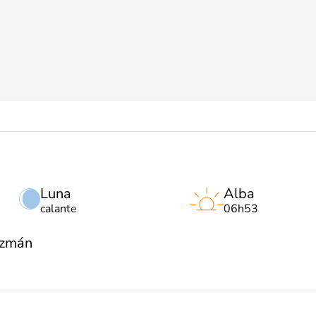
Luna
Alba
calante
06h53
uzmán