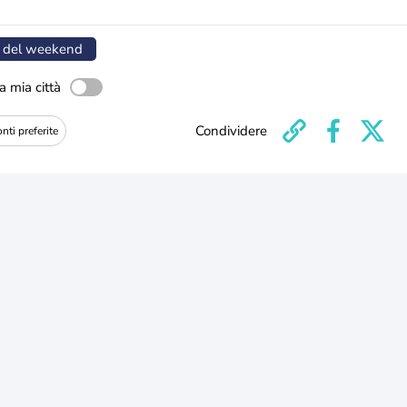
 del weekend
a mia città
Condividere
nti preferite