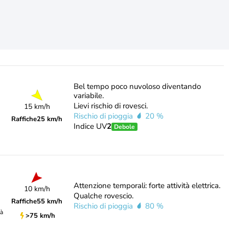
Bel tempo poco nuvoloso diventando
variabile.
Lievi rischio di rovesci.
15 km/h
Rischio di pioggia
20 %
Raffiche
25 km/h
Indice UV
2
Debole
Attenzione temporali: forte attività elettrica.
10 km/h
Qualche rovescio.
Raffiche
55 km/h
Rischio di pioggia
80 %
tà
>75 km/h