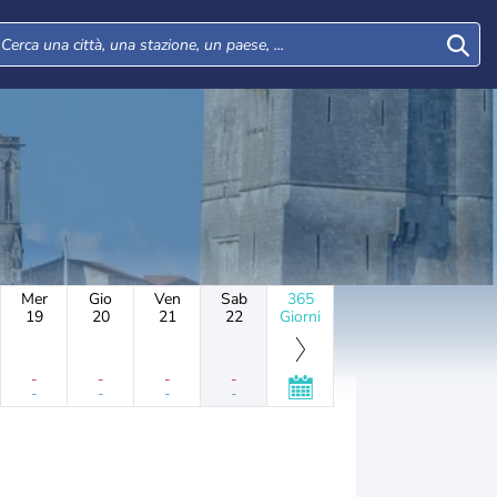
Mer
Gio
Ven
Sab
365
19
20
21
22
Giorni
-
-
-
-
-
-
-
-