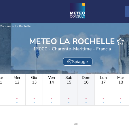
Maritime
La Rochelle
METEO LA ROCHELLE
17000 - Charente-Maritime - Francia
Spiagge
ar
Mer
Gio
Ven
Sab
Dom
Lun
Mar
1
12
13
14
15
16
17
18
-
-
-
-
-
-
-
-
-
-
-
-
-
-
-
-