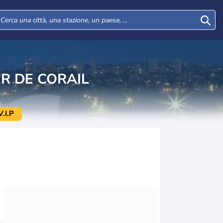
ER DE CORAIL
.I.P
Gio
Ven
Sab
Dom