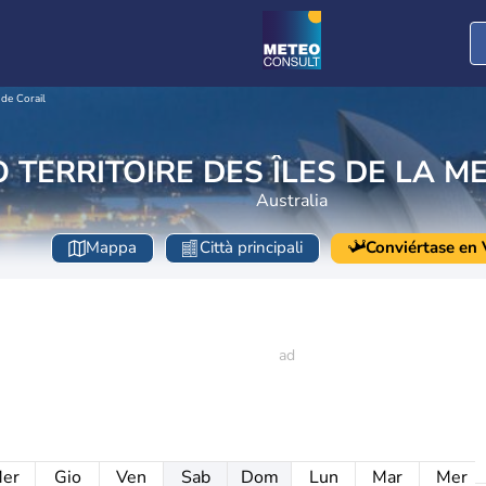
 de Corail
 TERRITOIRE DES ÎLES DE LA M
Australia
Mappa
Città principali
Conviértase en V
er
Gio
Ven
Sab
Dom
Lun
Mar
Mer