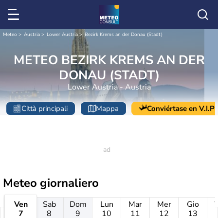
Meteo
Austria
Lower Austria
Bezirk Krems an der Donau (Stadt)
METEO BEZIRK KREMS AN DER
DONAU (STADT)
Lower Austria - Austria
Città principali
Mappa
Conviértase en V.I.P
Meteo giornaliero
Ven
Sab
Dom
Lun
Mar
Mer
Gio
7
8
9
10
11
12
13