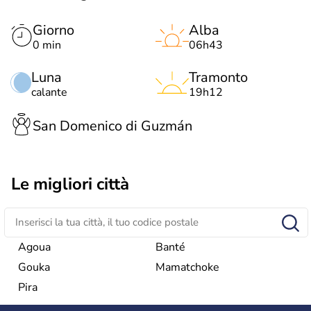
Giorno
Alba
0 min
06h43
Luna
Tramonto
calante
19h12
San Domenico di Guzmán
Le migliori città
Agoua
Banté
Gouka
Mamatchoke
Pira