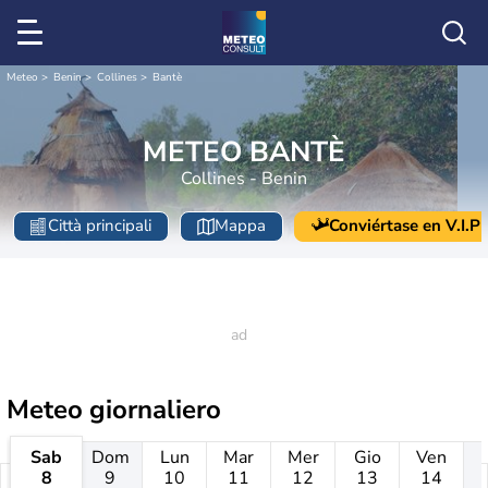
Meteo
Benin
Collines
Bantè
METEO BANTÈ
Collines - Benin
Città principali
Mappa
Conviértase en V.I.P
Meteo giornaliero
Sab
Dom
Lun
Mar
Mer
Gio
Ven
8
9
10
11
12
13
14