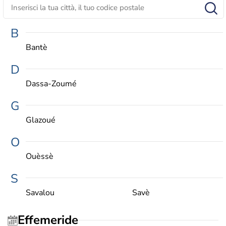
B
Bantè
D
Dassa-Zoumé
G
Glazoué
O
Ouèssè
S
Savalou
Savè
Effemeride