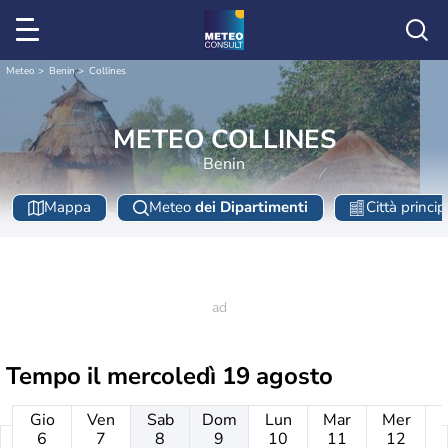
Meteo
Benin
Collines
METEO COLLINES
Benin
Mappa
Meteo
dei Dipartimenti
Città princip
Tempo il
mercoledì 19 agosto
Gio
Ven
Sab
Dom
Lun
Mar
Mer
6
7
8
9
10
11
12