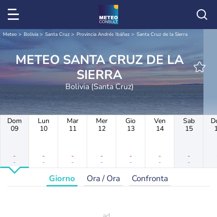
Meteo
Bolivia
Santa Cruz
Provincia Andrés Ibáñez
Santa Cruz de la Sierra
METEO SANTA CRUZ DE LA
SIERRA
Bolivia (Santa Cruz)
Dom
Lun
Mar
Mer
Gio
Ven
Sab
D
09
10
11
12
13
14
15
-
-
-
-
-
-
-
-
-
-
-
-
-
-
Giorno
Ora / Ora
Confronta