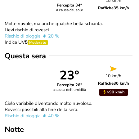
15 km/h
Percepita 34°
Raffiche
35 km/h
a causa del sole
Molte nuvole, ma anche qualche bella schiarita.
Lievi rischio di rovesci.
Rischio di pioggia
20 %
Indice UV
5
Moderato
Questa sera
23°
10 km/h
Raffiche
30 km/h
Percepita 26°
a causa dell'umidità
>90 km/h
Cielo variabile diventando molto nuvoloso.
Rovesci possibili alla fine della sera.
Rischio di pioggia
40 %
Notte