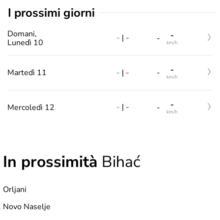
i prossimi giorni
Domani,
-
-
|
-
-
Lunedì 10
km/h
-
-
|
-
Martedì 11
-
km/h
-
-
|
-
Mercoledì 12
-
km/h
In prossimità
Bihać
Orljani
Novo Naselje