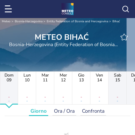
Meteo
Bosnia-Herzegovina
Entity Federation of Bosnia and Herzegovina
Bihać
METEO BIHAĆ
Bosnia-Herzegovina (Entity Federation of Bosnia
and Herzegovina)
Dom
Lun
Mar
Mer
Gio
Ven
Sab
D
09
10
11
12
13
14
15
-
-
-
-
-
-
-
-
-
-
-
-
-
-
Giorno
Ora / Ora
Confronta