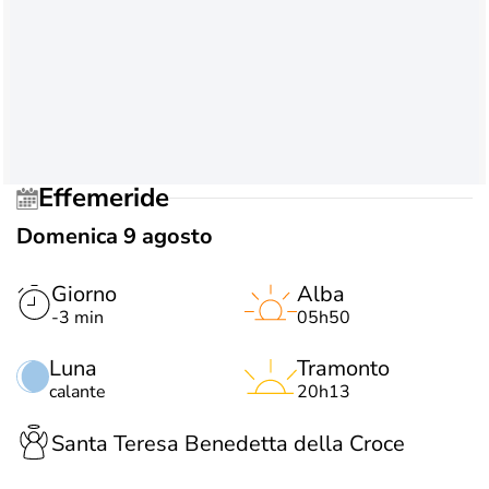
Effemeride
Domenica 9 agosto
Giorno
Alba
-3 min
05h50
Luna
Tramonto
calante
20h13
Santa Teresa Benedetta della Croce