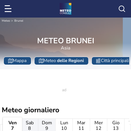
Meteo
Brunei
METEO BRUNEI
Asia
Mappa
Meteo
delle Regioni
Città principali
Meteo giornaliero
Ven
Sab
Dom
Lun
Mar
Mer
Gio
7
8
9
10
11
12
13