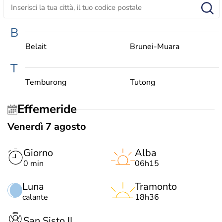
B
Belait
Brunei-Muara
T
Temburong
Tutong
Effemeride
Venerdì 7 agosto
Giorno
Alba
0 min
06h15
Luna
Tramonto
calante
18h36
San Sisto II