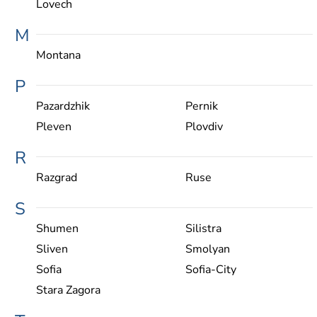
Lovech
M
Montana
P
Pazardzhik
Pernik
Pleven
Plovdiv
R
Razgrad
Ruse
S
Shumen
Silistra
Sliven
Smolyan
Sofia
Sofia-City
Stara Zagora