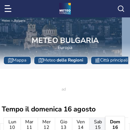
Meteo
Bulgaria
METEO BULGARIA
Europa
Mappa
Meteo
delle Regioni
Città principali
Tempo il
domenica 16 agosto
Lun
Mar
Mer
Gio
Ven
Sab
Dom
10
11
12
13
14
15
16