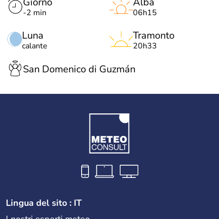
Giorno
Alba
-2 min
06h15
Luna
Tramonto
calante
20h33
San Domenico di Guzmán
Lingua del sito : IT
I nostri esperti meteo