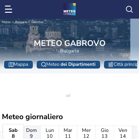
Meteo
Bulgaria
Gabrovo
METEO GABROVO
Bulgaria
Mappa
Meteo
dei Dipartimenti
Città princip
Meteo giornaliero
Sab
Dom
Lun
Mar
Mer
Gio
Ven
8
9
10
11
12
13
14