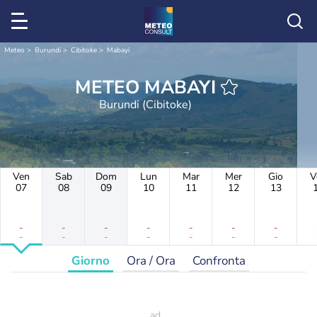
Meteo
Burundi
Cibitoke
Mabayi
METEO MABAYI
Burundi (Cibitoke)
Ven
Sab
Dom
Lun
Mar
Mer
Gio
V
07
08
09
10
11
12
13
-
-
-
-
-
-
-
-
-
-
-
-
-
-
Giorno
Ora / Ora
Confronta