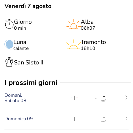
Venerdì 7 agosto
Giorno
Alba
0 min
06h07
Luna
Tramonto
calante
18h10
San Sisto II
i prossimi giorni
Domani,
-
-
|
-
-
Sabato 08
km/h
-
-
|
-
Domenica 09
-
km/h