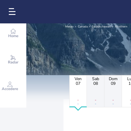
Meteo
Canada
Saskatchewan
Rosthern
Home
Radar
Ven
Sab
Dom
L
07
08
09
1
Accedere
-
-
-
-
-
-