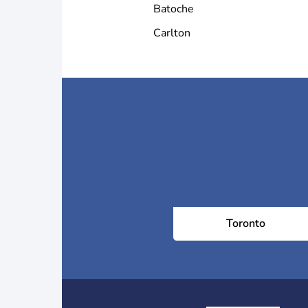
Batoche
Carlton
Toronto