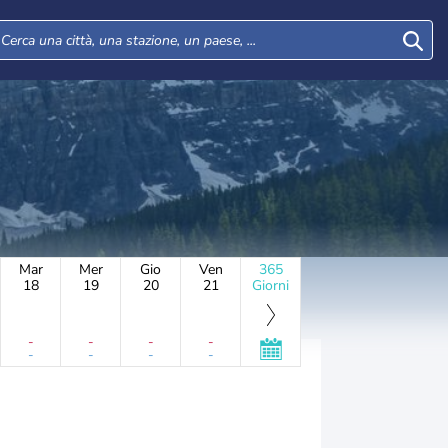
Mar
Mer
Gio
Ven
365
18
19
20
21
Giorni
-
-
-
-
-
-
-
-