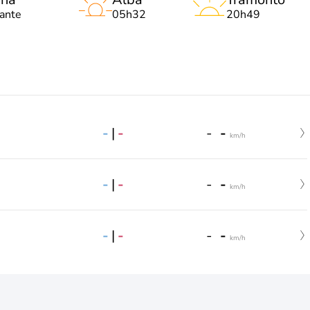
lante
05h32
20h49
-
|
-
-
-
km/h
-
|
-
-
-
km/h
-
|
-
-
-
km/h