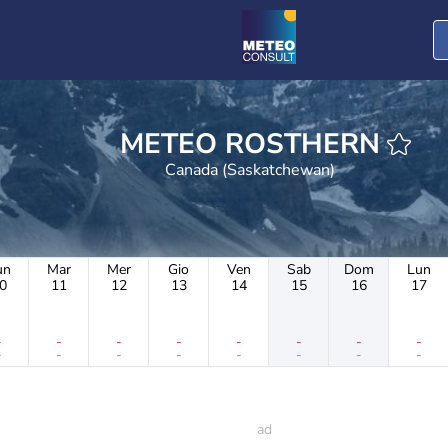
METEO ROSTHERN
Canada (Saskatchewan)
un
Mar
Mer
Gio
Ven
Sab
Dom
Lun
0
11
12
13
14
15
16
17
-
-
-
-
-
-
-
-
-
-
-
-
-
-
-
-