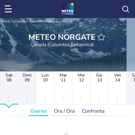
Meteo
Canada
Columbia Britannica
Norgate
METEO NORGATE
Canada (Columbia Britannica)
Sab
Dom
Lun
Mar
Mer
Gio
Ven
S
08
09
10
11
12
13
14
-
-
-
-
-
-
-
-
-
-
-
-
-
-
Giorno
Ora / Ora
Confronta