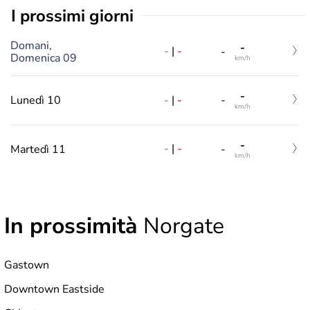
i prossimi giorni
Domani,
-
-
|
-
-
Domenica 09
km/h
-
-
|
-
Lunedì 10
-
km/h
-
-
|
-
Martedì 11
-
km/h
In prossimità
Norgate
Gastown
Downtown Eastside