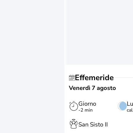
Effemeride
Venerdì 7 agosto
Giorno
L
-2 min
ca
San Sisto II