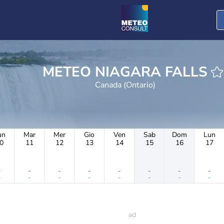
METEO NIAGARA FALLS
Canada (Ontario)
un
Mar
Mer
Gio
Ven
Sab
Dom
Lun
0
11
12
13
14
15
16
17
-
-
-
-
-
-
-
-
-
-
-
-
-
-
-
-