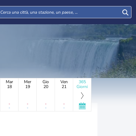
Mar
Mer
Gio
Ven
365
18
19
20
21
Giorni
-
-
-
-
-
-
-
-