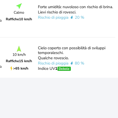
Forte umidità: nuvoloso con rischio di brina.
Lievi rischio di rovesci.
Calmo
Rischio di pioggia
20 %
Raffiche
10 km/h
tà
Cielo coperto con possibilità di sviluppi
temporaleschi.
10 km/h
Qualche rovescio.
Raffiche
15 km/h
Rischio di pioggia
80 %
tà
Indice UV
1
>65 km/h
Debole