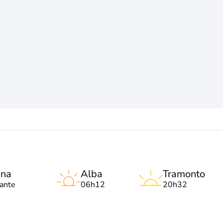
una
Alba
Tramonto
lante
06h12
20h32