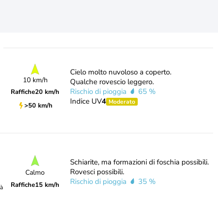
Cielo molto nuvoloso a coperto.
10 km/h
Qualche rovescio leggero.
Rischio di pioggia
65 %
Raffiche
20 km/h
Indice UV
4
Moderato
>50 km/h
Schiarite, ma formazioni di foschia possibili.
Rovesci possibili.
Calmo
Rischio di pioggia
35 %
Raffiche
15 km/h
tà