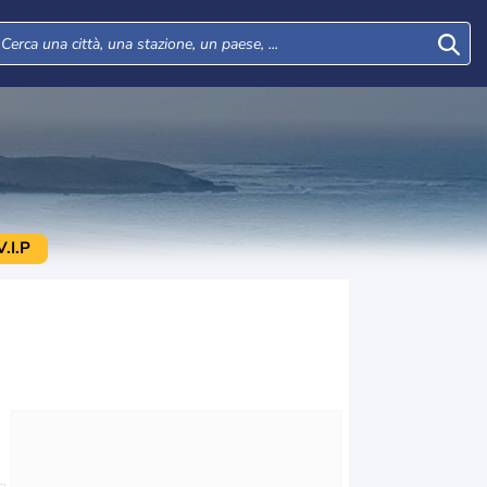
.I.P
Mar
Mer
Gio
Ven