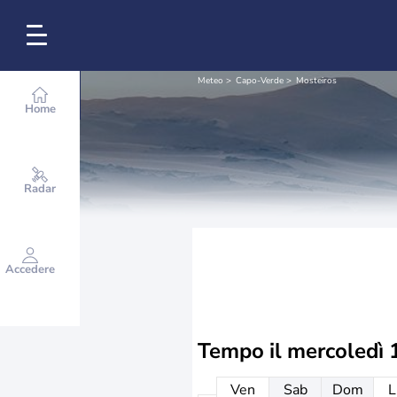
Meteo
Capo-Verde
Mosteiros
Home
Radar
Accedere
Tempo il
mercoledì 
Ven
Sab
Dom
L