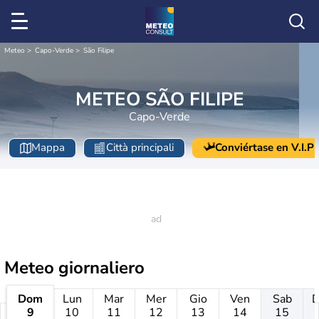
Meteo
Capo-Verde
São Filipe
METEO SÃO FILIPE
Capo-Verde
Mappa
Città principali
Conviértase en V.I.P
Meteo giornaliero
Dom
Lun
Mar
Mer
Gio
Ven
Sab
9
10
11
12
13
14
15