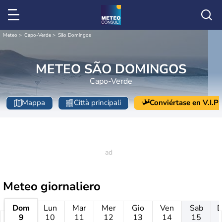
Meteo
Capo-Verde
São Domingos
METEO SÃO DOMINGOS
Capo-Verde
Mappa
Città principali
Conviértase en V.I.P
Meteo giornaliero
Dom
Lun
Mar
Mer
Gio
Ven
Sab
9
10
11
12
13
14
15