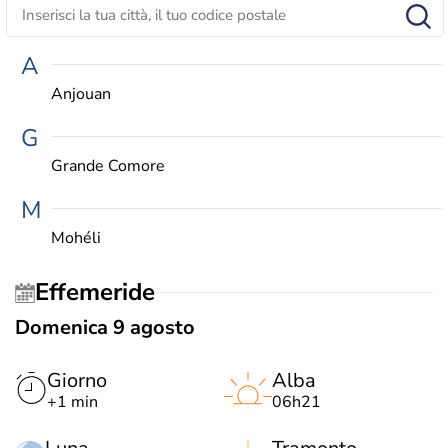
A
Anjouan
G
Grande Comore
M
Mohéli
Effemeride
Domenica 9 agosto
Giorno
Alba
+1 min
06h21