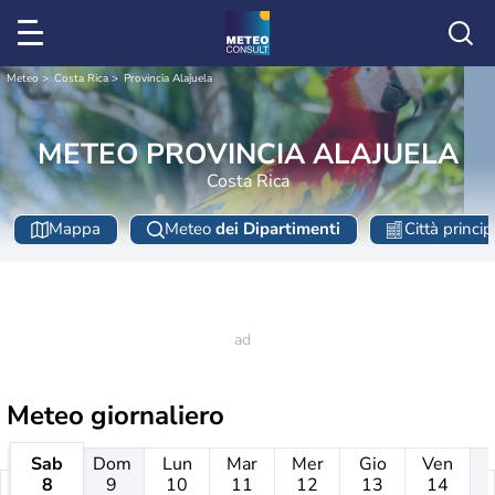
Meteo
Costa Rica
Provincia Alajuela
METEO PROVINCIA ALAJUELA
Costa Rica
Mappa
Meteo
dei Dipartimenti
Città princip
Meteo giornaliero
Sab
Dom
Lun
Mar
Mer
Gio
Ven
8
9
10
11
12
13
14