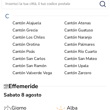
C
Cantón Alajuela
Cantón Atenas
Cantón Grecia
Cantón Guatuso
Cantón Los Chiles
Cantón Naranjo
Cantón Orotina
Cantón Palmares
Cantón Poás
Cantón Río Cuarto
Cantón San Carlos
Cantón San Mateo
Cantón San Ramón
Cantón Upala
Cantón Valverde Vega
Cantón Zarcero
Effemeride
Sabato 8 agosto
Giorno
Alba