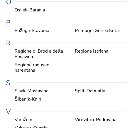
O
Osijek-Baranja
P
Požega-Slavonia
Primorje-Gorski Kotar
R
Regione di Brod e della
Regione istriana
Posavina
Regione raguseo-
narentana
S
Sisak-Moslavina
Split-Dalmatia
Šibenik-Knin
V
Varaždin
Virovitica-Podravina
Vukovar-Syrmia