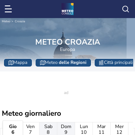
Meteo
Croazia
METEO CROAZIA
Europa
Mappa
Meteo
delle Regioni
Città principali
Meteo giornaliero
Gio
Ven
Sab
Dom
Lun
Mar
Mer
6
7
8
9
10
11
12