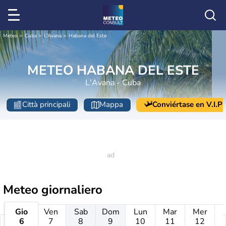
Meteo
Cuba
L'Avana
Habana del Este
METEO HABANA DEL ESTE
L'Avana - Cuba
Città principali
Mappa
Conviértase en V.I.P
Meteo giornaliero
Gio
Ven
Sab
Dom
Lun
Mar
Mer
6
7
8
9
10
11
12