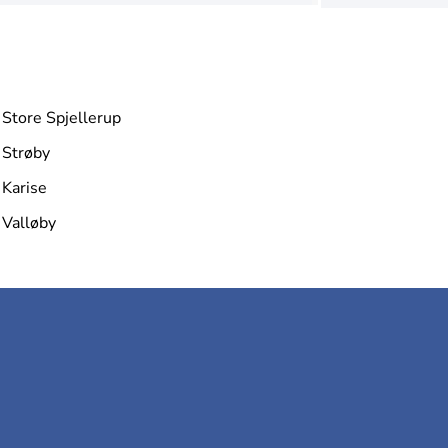
Store Spjellerup
Strøby
Karise
Valløby