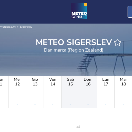
Municipality
Sigerslev
METEO SIGERSLEV
Danimarca (Region Zealand)
ar
Mer
Gio
Ven
Sab
Dom
Lun
Mar
1
12
13
14
15
16
17
18
-
-
-
-
-
-
-
-
-
-
-
-
-
-
-
-