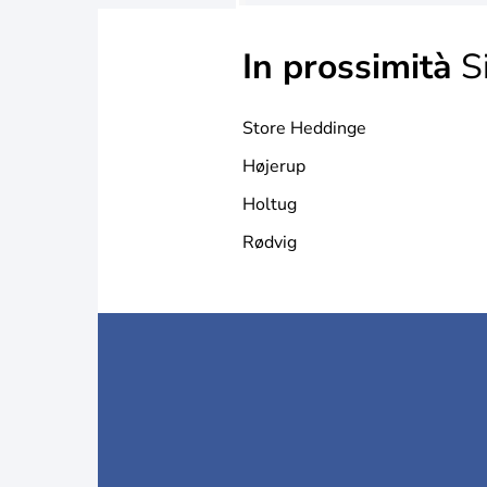
In prossimità
Si
Store Heddinge
Højerup
Holtug
Rødvig