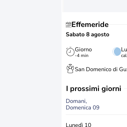
Effemeride
Sabato 8 agosto
Giorno
L
-4 min
ca
San Domenico di G
i prossimi giorni
Domani,
Domenica 09
Lunedì 10