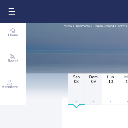
Meteo
Danimarca
Region Zealand
Stevns 
Home
Radar
Sab
Dom
Lun
M
08
09
10
1
Accedere
-
-
-
-
-
-