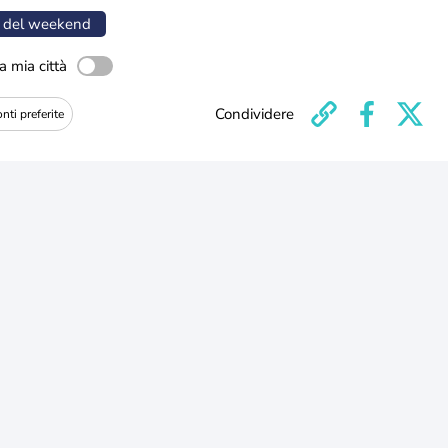
 del weekend
a mia città
Condividere
nti preferite