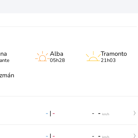
una
Alba
Tramonto
lante
05h28
21h03
uzmán
-
|
-
-
-
km/h
-
|
-
-
-
km/h