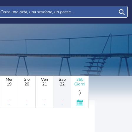
Mer
Gio
Ven
Sab
365
19
20
21
22
Giorni
-
-
-
-
-
-
-
-