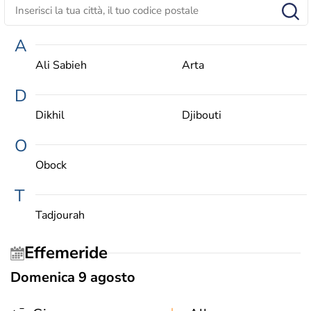
A
Ali Sabieh
Arta
D
Dikhil
Djibouti
O
Obock
T
Tadjourah
Effemeride
Domenica 9 agosto