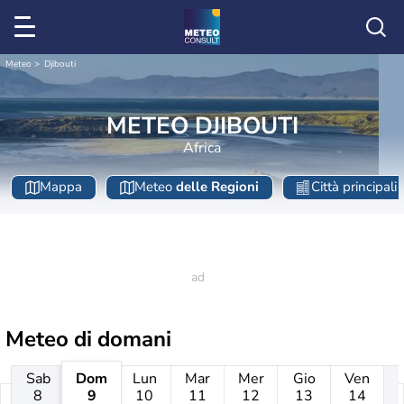
Meteo
Djibouti
METEO DJIBOUTI
Africa
Mappa
Meteo
delle Regioni
Città principali
Meteo di domani
Sab
Dom
Lun
Mar
Mer
Gio
Ven
8
9
10
11
12
13
14