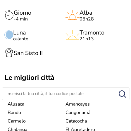
Giorno
Alba
-4 min
05h28
Luna
Tramonto
calante
21h13
San Sisto II
Le migliori città
Alusaca
Amancayes
Bando
Cangonamá
Carmelo
Catacocha
Chalanga
El Apretadero