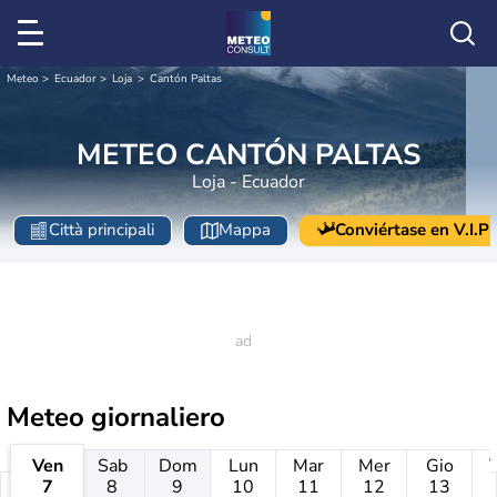
Meteo
Ecuador
Loja
Cantón Paltas
METEO CANTÓN PALTAS
Loja - Ecuador
Città principali
Mappa
Conviértase en V.I.P
Meteo giornaliero
Ven
Sab
Dom
Lun
Mar
Mer
Gio
7
8
9
10
11
12
13