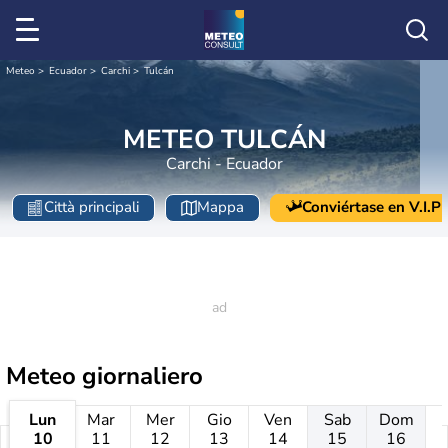
Meteo
Ecuador
Carchi
Tulcán
METEO TULCÁN
Carchi - Ecuador
Città principali
Mappa
Conviértase en V.I.P
Meteo giornaliero
Lun
Mar
Mer
Gio
Ven
Sab
Dom
10
11
12
13
14
15
16