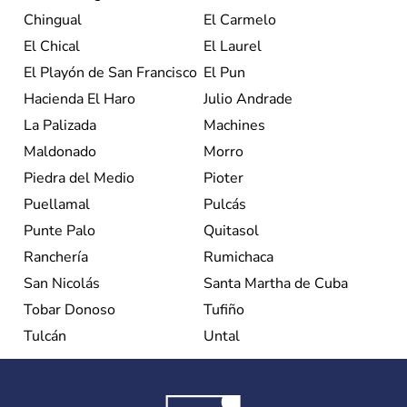
Chingual
El Carmelo
El Chical
El Laurel
El Playón de San Francisco
El Pun
Hacienda El Haro
Julio Andrade
La Palizada
Machines
Maldonado
Morro
Piedra del Medio
Pioter
Puellamal
Pulcás
Punte Palo
Quitasol
Ranchería
Rumichaca
San Nicolás
Santa Martha de Cuba
Tobar Donoso
Tufiño
Tulcán
Untal