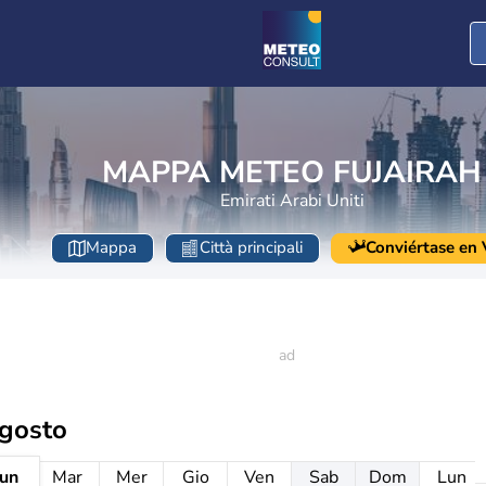
MAPPA METEO FUJAIRAH
Emirati Arabi Uniti
Mappa
Città principali
Conviértase en V
agosto
un
Mar
Mer
Gio
Ven
Sab
Dom
Lun