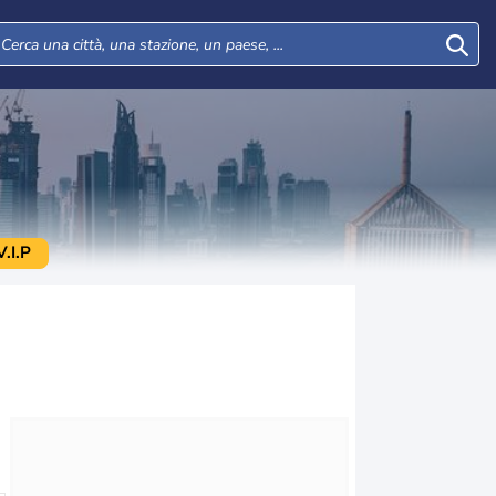
.I.P
Mar
Mer
Gio
Ven