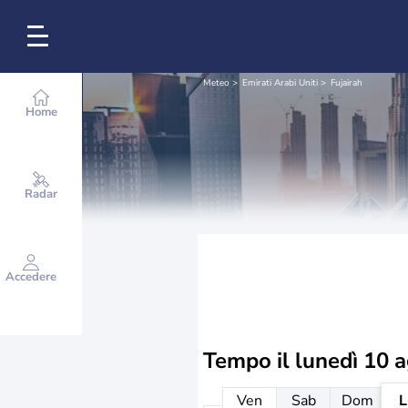
Meteo
Emirati Arabi Uniti
Fujairah
Home
Radar
Accedere
Tempo il
lunedì 10 
Ven
Sab
Dom
L