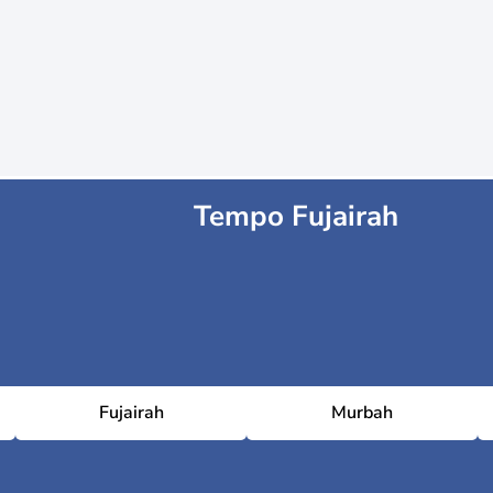
Tempo Fujairah
Fujairah
Murbah