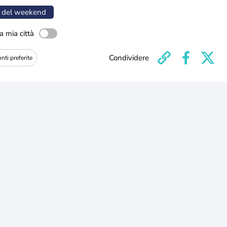
 del weekend
a mia città
Condividere
nti preferite