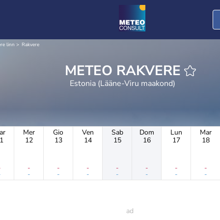
re linn
Rakvere
METEO RAKVERE
Estonia (Lääne-Viru maakond)
ar
Mer
Gio
Ven
Sab
Dom
Lun
Mar
1
12
13
14
15
16
17
18
-
-
-
-
-
-
-
-
-
-
-
-
-
-
-
-