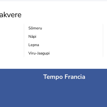
akvere
Sõmeru
Näpi
Lepna
Viru-Jaagupi
Tempo Francia