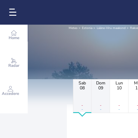
Meteo
Estonia
Lääne-Viru maakond
Rakve
Home
Radar
Sab
Dom
Lun
M
08
09
10
1
Accedere
-
-
-
-
-
-