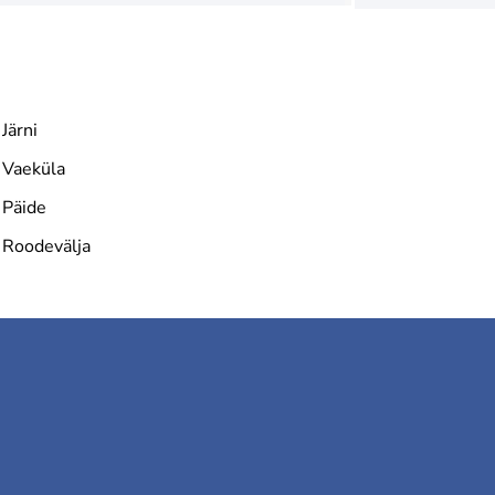
Järni
Vaeküla
Päide
Roodevälja