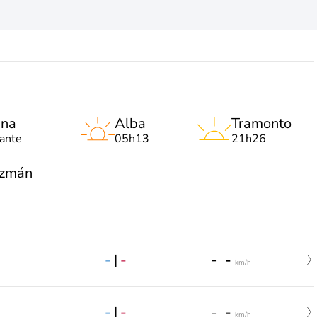
una
Alba
Tramonto
lante
05h13
21h26
uzmán
-
|
-
-
-
km/h
-
|
-
-
-
km/h