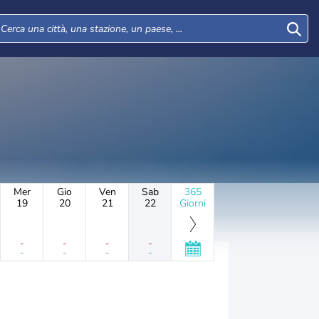
Mer
Gio
Ven
Sab
365
19
20
21
22
Giorni
-
-
-
-
-
-
-
-