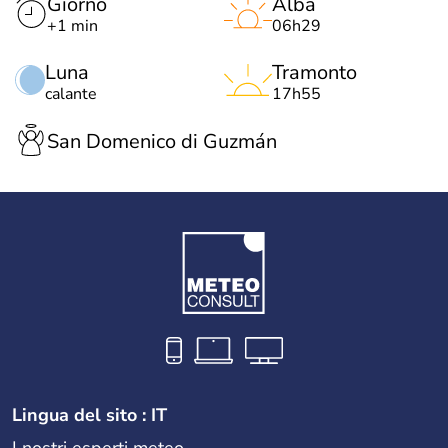
Giorno
Alba
+1 min
06h29
Luna
Tramonto
calante
17h55
San Domenico di Guzmán
Lingua del sito : IT
I nostri esperti meteo