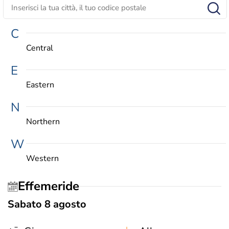
C
Central
E
Eastern
N
Northern
W
Western
Effemeride
Sabato 8 agosto