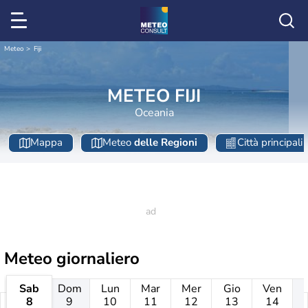
Meteo
Fiji
METEO FIJI
Oceania
Mappa
Meteo
delle Regioni
Città principali
Meteo giornaliero
Sab
Dom
Lun
Mar
Mer
Gio
Ven
8
9
10
11
12
13
14