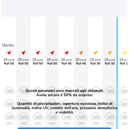
Vento
25
25
25
25
20
20
15
15
15
km/h
km/h
km/h
km/h
km/h
km/h
km/h
km/h
km/
Raf 50
Raf 50
Raf 50
Raf 50
Raf 45
Raf 40
Raf 30
Raf 30
Raf 2
Questi parametri sono riservati agli abbonati.
50%
50%
50%
50%
50%
50%
50%
50%
50%
Avete ancora il 50% da scoprire:
Quantità di precipitazioni, copertura nuvolosa, indice di
30%
30%
30%
30%
30%
30%
30%
30%
30%
luminosità, indice UV, umidità dell'aria, pressione atmosferica
e visibilità.
10%
10%
10%
10%
10%
10%
10%
10%
10%
1900
1900
1900
1900
1900
1900
1900
1900
1900