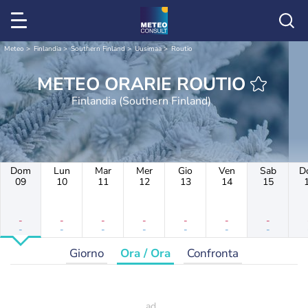
Meteo
Finlandia
Southern Finland
Uusimaa
Routio
METEO ORARIE ROUTIO
Finlandia (Southern Finland)
Dom
Lun
Mar
Mer
Gio
Ven
Sab
D
09
10
11
12
13
14
15
-
-
-
-
-
-
-
-
-
-
-
-
-
-
Giorno
Ora / Ora
Confronta