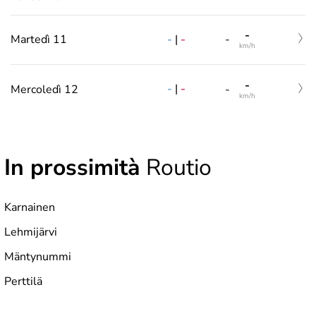
-
-
|
-
Martedì 11
-
km/h
-
-
|
-
Mercoledì 12
-
km/h
In prossimità
Routio
Karnainen
Lehmijärvi
Mäntynummi
Perttilä