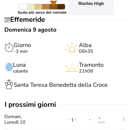
Rischio High
Suolo più secco del normale
Effemeride
Domenica 9 agosto
Giorno
Alba
-3 min
06h35
Luna
Tramonto
calante
21h08
Santa Teresa Benedetta della Croce
i prossimi giorni
Domani,
-
-
|
-
-
Lunedì 10
km/h