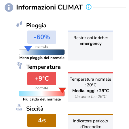
Informazioni CLIMAT
Pioggia
-60%
Restrizioni idriche:
Emergency
normale
Meno pioggia del normale
Temperatura
+9°C
Temperatura normale
: 20°C
normale
Media, oggi : 29°C
Un anno fa : 26°C
Più caldo del normale
Siccità
4
/5
Indicatore pericolo
d’incendio: