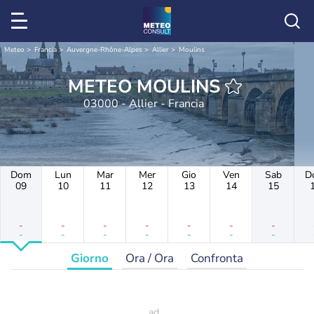
Meteo
Francia
Auvergne-Rhône-Alpes
Allier
Moulins
METEO MOULINS
03000 - Allier - Francia
Dom
Lun
Mar
Mer
Gio
Ven
Sab
D
09
10
11
12
13
14
15
-
-
-
-
-
-
-
-
-
-
-
-
-
-
Giorno
Ora / Ora
Confronta