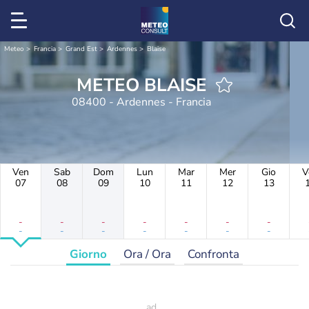
Meteo
Francia
Grand Est
Ardennes
Blaise
METEO BLAISE
08400 - Ardennes - Francia
Ven
Sab
Dom
Lun
Mar
Mer
Gio
V
07
08
09
10
11
12
13
-
-
-
-
-
-
-
-
-
-
-
-
-
-
Giorno
Ora / Ora
Confronta