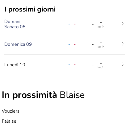
i prossimi giorni
Domani,
-
-
|
-
-
Sabato 08
km/h
-
-
|
-
Domenica 09
-
km/h
-
-
|
-
Lunedì 10
-
km/h
In prossimità
Blaise
Vouziers
Falaise