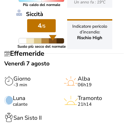
Un anno fa : 19°C
Più caldo del normale
Siccità
4
/5
Indicatore pericolo
d’incendio:
Rischio High
Suolo più secco del normale
Effemeride
Venerdì 7 agosto
Giorno
Alba
-3 min
06h19
Luna
Tramonto
calante
21h14
San Sisto II