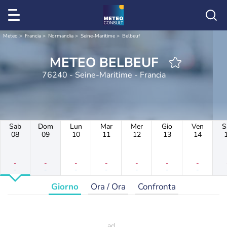
Meteo
Francia
Normandia
Seine-Maritime
Belbeuf
METEO BELBEUF
76240 - Seine-Maritime - Francia
Sab
Dom
Lun
Mar
Mer
Gio
Ven
S
08
09
10
11
12
13
14
-
-
-
-
-
-
-
-
-
-
-
-
-
-
Giorno
Ora / Ora
Confronta