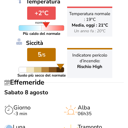
Temperatura
+2°C
Temperatura normale
: 19°C
normale
Media, oggi : 21°C
Un anno fa : 20°C
Più caldo del normale
Siccità
5
/5
Indicatore pericolo
d’incendio:
Rischio High
Suolo più secco del normale
Effemeride
Sabato 8 agosto
Giorno
Alba
-3 min
06h35
Luna
Tramonto