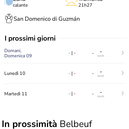
calante
21h27
San Domenico di Guzmán
i prossimi giorni
Domani,
-
-
|
-
-
Domenica 09
km/h
-
-
|
-
Lunedì 10
-
km/h
-
-
|
-
Martedì 11
-
km/h
In prossimità
Belbeuf