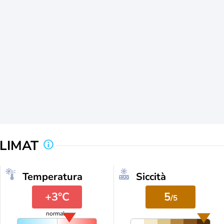
CLIMAT
Temperatura
Siccità
+3°C
5
/5
normale