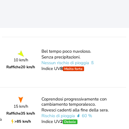
Bel tempo poco nuvoloso.
Senza precipitazioni.
10 km/h
Nessun rischio di pioggia
Raffiche
20 km/h
Indice UV
8
Molto forte
Coprendosi progressivamente con
cambiamento temporalesco.
15 km/h
Rovesci cadenti alla fine della sera.
Raffiche
35 km/h
Rischio di pioggia
60 %
tà
Indice UV
2
>85 km/h
Debole