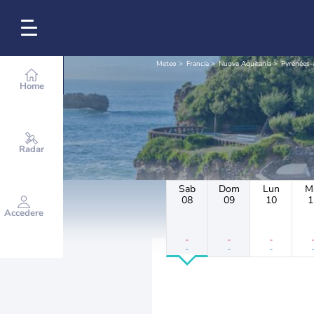
Meteo
Francia
Nuova Aquitania
Pyrénées-
Home
Radar
Sab
Dom
Lun
M
08
09
10
1
Accedere
-
-
-
-
-
-