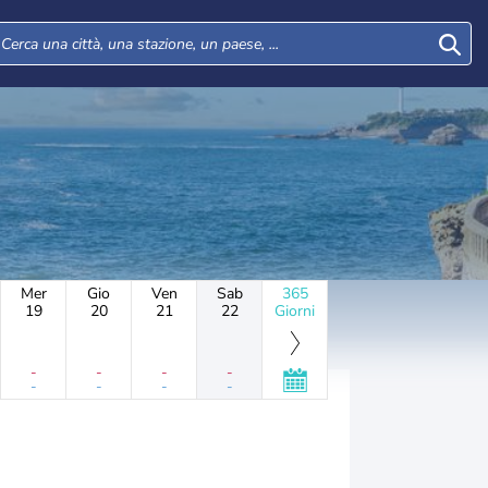
Mer
Gio
Ven
Sab
365
19
20
21
22
Giorni
-
-
-
-
-
-
-
-