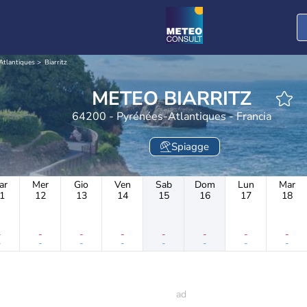
Atlantiques
Biarritz
METEO BIARRITZ
64200 - Pyrénées-Atlantiques - Francia
Spiagge
ar
Mer
Gio
Ven
Sab
Dom
Lun
Mar
1
12
13
14
15
16
17
18
-
-
-
-
-
-
-
-
-
-
-
-
-
-
-
-