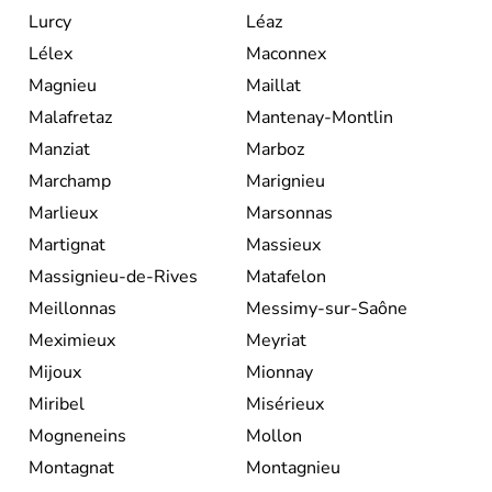
Lurcy
Léaz
Lélex
Maconnex
Magnieu
Maillat
Malafretaz
Mantenay-Montlin
Manziat
Marboz
Marchamp
Marignieu
Marlieux
Marsonnas
Martignat
Massieux
Massignieu-de-Rives
Matafelon
Meillonnas
Messimy-sur-Saône
Meximieux
Meyriat
Mijoux
Mionnay
Miribel
Misérieux
Mogneneins
Mollon
Montagnat
Montagnieu