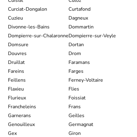
Cuisiat
Culoz
Curciat-Dongalon
Curtafond
Cuzieu
Dagneux
Divonne-les-Bains
Dommartin
Dompierre-sur-Chalaronne
Dompierre-sur-Veyle
Domsure
Dortan
Douvres
Drom
Druillat
Faramans
Fareins
Farges
Feillens
Ferney-Voltaire
Flaxieu
Flies
Flurieux
Foissiat
Francheleins
Frans
Garnerans
Geilles
Genouilleux
Germagnat
Gex
Giron