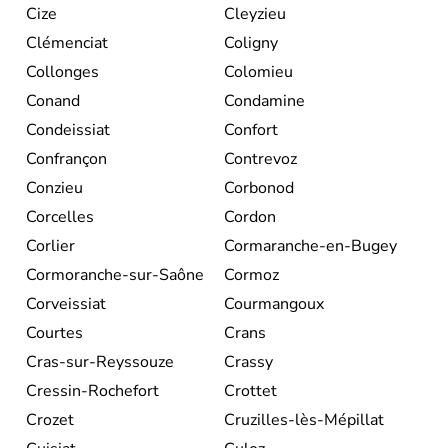
Cize
Cleyzieu
Clémenciat
Coligny
Collonges
Colomieu
Conand
Condamine
Condeissiat
Confort
Confrançon
Contrevoz
Conzieu
Corbonod
Corcelles
Cordon
Corlier
Cormaranche-en-Bugey
Cormoranche-sur-Saône
Cormoz
Corveissiat
Courmangoux
Courtes
Crans
Cras-sur-Reyssouze
Crassy
Cressin-Rochefort
Crottet
Crozet
Cruzilles-lès-Mépillat