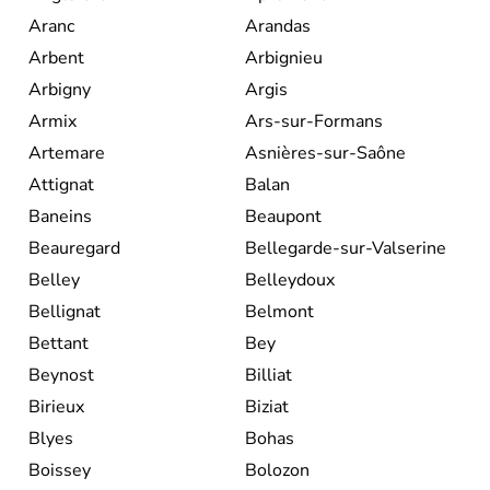
Aranc
Arandas
Arbent
Arbignieu
Arbigny
Argis
Armix
Ars-sur-Formans
Artemare
Asnières-sur-Saône
Attignat
Balan
Baneins
Beaupont
Beauregard
Bellegarde-sur-Valserine
Belley
Belleydoux
Bellignat
Belmont
Bettant
Bey
Beynost
Billiat
Birieux
Biziat
Blyes
Bohas
Boissey
Bolozon