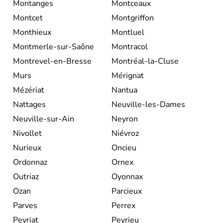
Montanges
Montceaux
Montcet
Montgriffon
Monthieux
Montluel
Montmerle-sur-Saône
Montracol
Montrevel-en-Bresse
Montréal-la-Cluse
Murs
Mérignat
Mézériat
Nantua
Nattages
Neuville-les-Dames
Neuville-sur-Ain
Neyron
Nivollet
Niévroz
Nurieux
Oncieu
Ordonnaz
Ornex
Outriaz
Oyonnax
Ozan
Parcieux
Parves
Perrex
Peyriat
Peyrieu