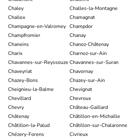
Chaley
Challes-la-Montagne
Challex
Chamagnat
Champagne-en-Valromey
Champdor
Champfromier
Chanay
Chaneins
Chanoz-Châtenay
Charix
Charnoz-sur-Ain
Chavannes-sur-Reyssouze
Chavannes-sur-Suran
Chaveyriat
Chavornay
Chazey-Bons
Chazey-sur-Ain
Cheignieu-la-Balme
Chevignat
Chevillard
Chevroux
Chevry
Château-Gaillard
Châtenay
Châtillon-en-Michaille
Châtillon-la-Palud
Châtillon-sur-Chalaronne
Chézery-Forens
Civrieux