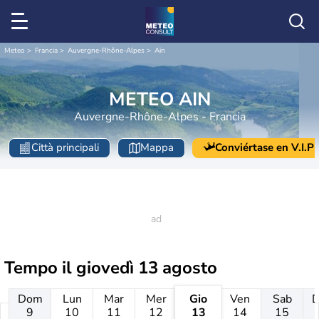
Meteo
Francia
Auvergne-Rhône-Alpes
Ain
METEO AIN
Auvergne-Rhône-Alpes - Francia
Città principali
Mappa
Conviértase en V.I.P
Tempo il
giovedì 13 agosto
Dom
Lun
Mar
Mer
Gio
Ven
Sab
9
10
11
12
13
14
15