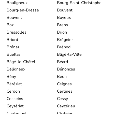
Bouligneux
Bourg-Saint-Christophe
Bourg-en-Bresse
Bouvent
Bouvent
Boyeux
Boz
Brens
Bressolles
Brion
Briord
Brégnier
Brénaz
Brénod
Buellas
Bâgé-la-Ville
Bâgé-le-Châtel
Béard
Béligneux
Bénonces
Bény
Béon
Béréziat
Ceignes
Cerdon
Certines
Cesseins
Cessy
Ceyzériat
Ceyzérieu
Chalamont
Chaleins