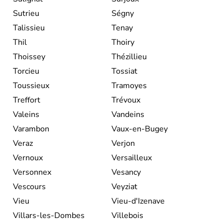
Sutrieu
Ségny
Talissieu
Tenay
Thil
Thoiry
Thoissey
Thézillieu
Torcieu
Tossiat
Toussieux
Tramoyes
Treffort
Trévoux
Valeins
Vandeins
Varambon
Vaux-en-Bugey
Veraz
Verjon
Vernoux
Versailleux
Versonnex
Vesancy
Vescours
Veyziat
Vieu
Vieu-d'Izenave
Villars-les-Dombes
Villebois