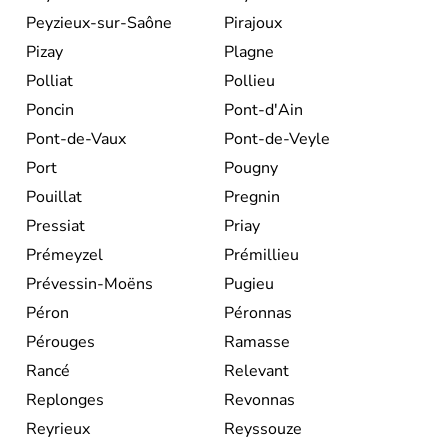
Peyzieux-sur-Saône
Pirajoux
Pizay
Plagne
Polliat
Pollieu
Poncin
Pont-d'Ain
Pont-de-Vaux
Pont-de-Veyle
Port
Pougny
Pouillat
Pregnin
Pressiat
Priay
Prémeyzel
Prémillieu
Prévessin-Moëns
Pugieu
Péron
Péronnas
Pérouges
Ramasse
Rancé
Relevant
Replonges
Revonnas
Reyrieux
Reyssouze