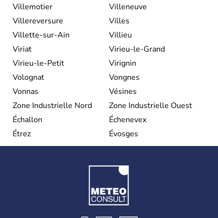
Villemotier
Villeneuve
Villereversure
Villes
Villette-sur-Ain
Villieu
Viriat
Virieu-le-Grand
Virieu-le-Petit
Virignin
Volognat
Vongnes
Vonnas
Vésines
Zone Industrielle Nord
Zone Industrielle Ouest
Échallon
Échenevex
Étrez
Évosges