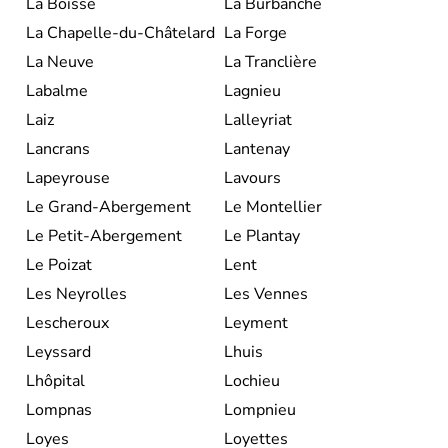
La Boisse
La Burbanche
La Chapelle-du-Châtelard
La Forge
La Neuve
La Tranclière
Labalme
Lagnieu
Laiz
Lalleyriat
Lancrans
Lantenay
Lapeyrouse
Lavours
Le Grand-Abergement
Le Montellier
Le Petit-Abergement
Le Plantay
Le Poizat
Lent
Les Neyrolles
Les Vennes
Lescheroux
Leyment
Leyssard
Lhuis
Lhôpital
Lochieu
Lompnas
Lompnieu
Loyes
Loyettes