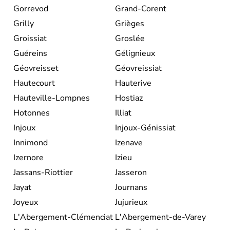
Gorrevod
Grand-Corent
Grilly
Grièges
Groissiat
Groslée
Guéreins
Gélignieux
Géovreisset
Géovreissiat
Hautecourt
Hauterive
Hauteville-Lompnes
Hostiaz
Hotonnes
Illiat
Injoux
Injoux-Génissiat
Innimond
Izenave
Izernore
Izieu
Jassans-Riottier
Jasseron
Jayat
Journans
Joyeux
Jujurieux
L'Abergement-Clémenciat
L'Abergement-de-Varey