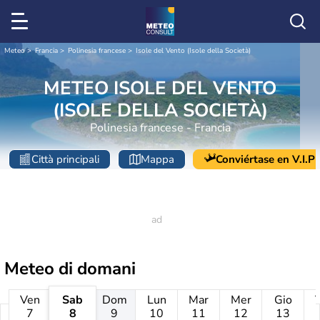
Meteo
Francia
Polinesia francese
Isole del Vento (Isole della Società)
METEO ISOLE DEL VENTO
(ISOLE DELLA SOCIETÀ)
Polinesia francese - Francia
Città principali
Mappa
Conviértase en V.I.P
Meteo di domani
Ven
Sab
Dom
Lun
Mar
Mer
Gio
7
8
9
10
11
12
13