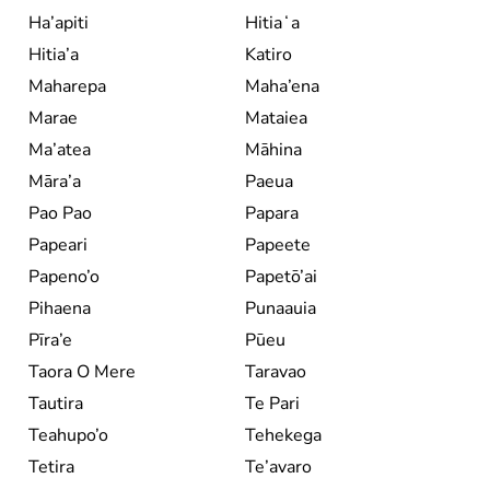
Ha’apiti
Hitiaʻa
Hitia’a
Katiro
Maharepa
Maha’ena
Marae
Mataiea
Ma’atea
Māhina
Māra’a
Paeua
Pao Pao
Papara
Papeari
Papeete
Papeno’o
Papetō’ai
Pihaena
Punaauia
Pīra’e
Pūeu
Taora O Mere
Taravao
Tautira
Te Pari
Teahupo’o
Tehekega
Tetira
Te’avaro