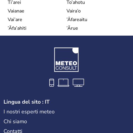
Ti’arei
To’ahotu
Vaianae
Vaira’o
Vai’are
’Āfareaitu
’Āfa’ahiti
’Ārue
Lingua del sito : IT
I nostri esperti meteo
Chi siamo
Contatti