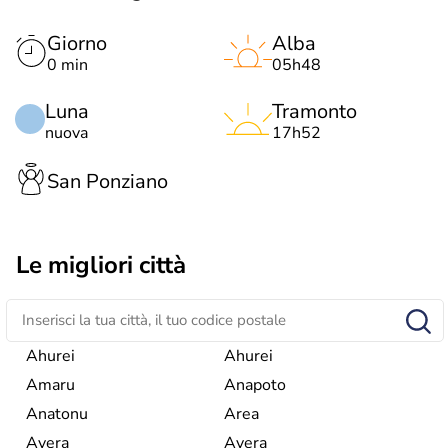
Giorno
Alba
0 min
05h48
Luna
Tramonto
nuova
17h52
San Ponziano
Le migliori città
Ahurei
Ahurei
Amaru
Anapoto
Anatonu
Area
Avera
Avera