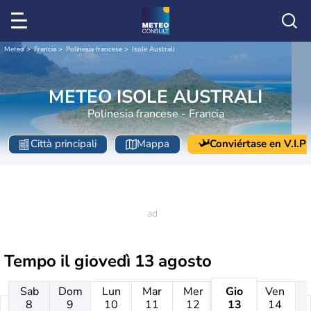
Meteo
Francia
Polinesia francese
Isole Australi
METEO ISOLE AUSTRALI
Polinesia francese - Francia
Città principali
Mappa
Conviértase en V.I.P
Tempo il
giovedì 13 agosto
Sab
Dom
Lun
Mar
Mer
Gio
Ven
8
9
10
11
12
13
14