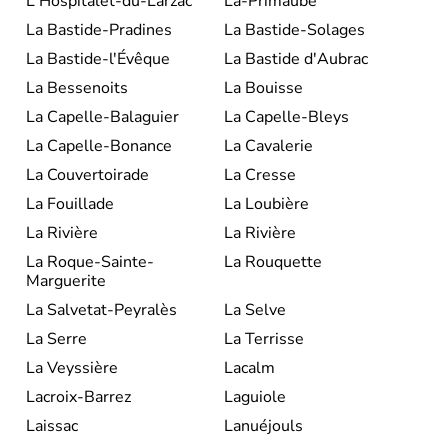
L'Hospitalet-du-Larzac
La-Primaube
La Bastide-Pradines
La Bastide-Solages
La Bastide-l'Évêque
La Bastide d'Aubrac
La Bessenoits
La Bouisse
La Capelle-Balaguier
La Capelle-Bleys
La Capelle-Bonance
La Cavalerie
La Couvertoirade
La Cresse
La Fouillade
La Loubière
La Rivière
La Rivière
La Roque-Sainte-
La Rouquette
Marguerite
La Salvetat-Peyralès
La Selve
La Serre
La Terrisse
La Veyssière
Lacalm
Lacroix-Barrez
Laguiole
Laissac
Lanuéjouls