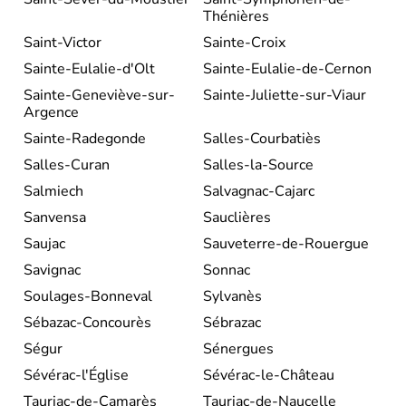
Thénières
Saint-Victor
Sainte-Croix
Sainte-Eulalie-d'Olt
Sainte-Eulalie-de-Cernon
Sainte-Geneviève-sur-
Sainte-Juliette-sur-Viaur
Argence
Sainte-Radegonde
Salles-Courbatiès
Salles-Curan
Salles-la-Source
Salmiech
Salvagnac-Cajarc
Sanvensa
Sauclières
Saujac
Sauveterre-de-Rouergue
Savignac
Sonnac
Soulages-Bonneval
Sylvanès
Sébazac-Concourès
Sébrazac
Ségur
Sénergues
Sévérac-l'Église
Sévérac-le-Château
Tauriac-de-Camarès
Tauriac-de-Naucelle