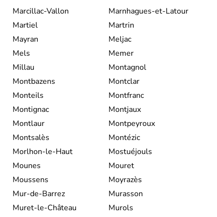
Marcillac-Vallon
Marnhagues-et-Latour
Martiel
Martrin
Mayran
Meljac
Mels
Memer
Millau
Montagnol
Montbazens
Montclar
Monteils
Montfranc
Montignac
Montjaux
Montlaur
Montpeyroux
Montsalès
Montézic
Morlhon-le-Haut
Mostuéjouls
Mounes
Mouret
Moussens
Moyrazès
Mur-de-Barrez
Murasson
Muret-le-Château
Murols