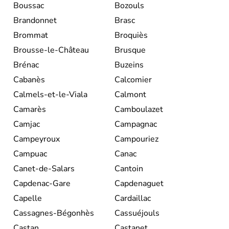
Boussac
Bozouls
Brandonnet
Brasc
Brommat
Broquiès
Brousse-le-Château
Brusque
Brénac
Buzeins
Cabanès
Calcomier
Calmels-et-le-Viala
Calmont
Camarès
Camboulazet
Camjac
Campagnac
Campeyroux
Campouriez
Campuac
Canac
Canet-de-Salars
Cantoin
Capdenac-Gare
Capdenaguet
Capelle
Cardaillac
Cassagnes-Bégonhès
Cassuéjouls
Castan
Castanet