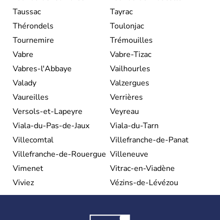
Taussac
Tayrac
Thérondels
Toulonjac
Tournemire
Trémouilles
Vabre
Vabre-Tizac
Vabres-l'Abbaye
Vailhourles
Valady
Valzergues
Vaureilles
Verrières
Versols-et-Lapeyre
Veyreau
Viala-du-Pas-de-Jaux
Viala-du-Tarn
Villecomtal
Villefranche-de-Panat
Villefranche-de-Rouergue
Villeneuve
Vimenet
Vitrac-en-Viadène
Viviez
Vézins-de-Lévézou