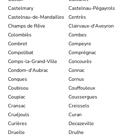
Castelmary
Castelnau-Pégayrols
Castelnau-de-Mandailles
Centrès
Champs de Rêve
Clairvaux-d'Aveyron
Colombiès
Combes
Combret
Compeyre
Compolibat
Comprégnac
Comps-la-Grand-Ville
Concourès
Condom-d'Aubrac
Connac
Conques
Cornus
Coubisou
Couffouleux
Coupiac
Coussergues
Cransac
Creissels
Cruéjouls
Curan
Curières
Decazeville
Druelle
Drulhe