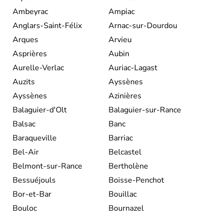
Ambeyrac
Ampiac
Anglars-Saint-Félix
Arnac-sur-Dourdou
Arques
Arvieu
Asprières
Aubin
Aurelle-Verlac
Auriac-Lagast
Auzits
Ayssènes
Ayssènes
Azinières
Balaguier-d'Olt
Balaguier-sur-Rance
Balsac
Banc
Baraqueville
Barriac
Bel-Air
Belcastel
Belmont-sur-Rance
Bertholène
Bessuéjouls
Boisse-Penchot
Bor-et-Bar
Bouillac
Bouloc
Bournazel