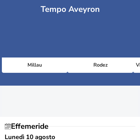
Tempo Aveyron
Millau
Rodez
V
Effemeride
Lunedì 10 agosto