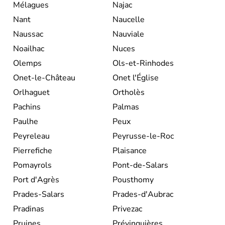
Mélagues
Najac
Nant
Naucelle
Naussac
Nauviale
Noailhac
Nuces
Olemps
Ols-et-Rinhodes
Onet-le-Château
Onet l'Église
Orlhaguet
Ortholès
Pachins
Palmas
Paulhe
Peux
Peyreleau
Peyrusse-le-Roc
Pierrefiche
Plaisance
Pomayrols
Pont-de-Salars
Port d'Agrès
Pousthomy
Prades-Salars
Prades-d'Aubrac
Pradinas
Privezac
Pruines
Prévinquières