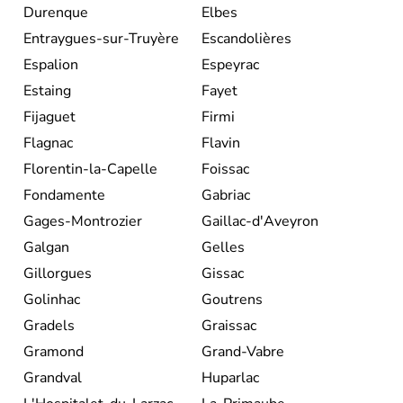
Durenque
Elbes
Entraygues-sur-Truyère
Escandolières
Espalion
Espeyrac
Estaing
Fayet
Fijaguet
Firmi
Flagnac
Flavin
Florentin-la-Capelle
Foissac
Fondamente
Gabriac
Gages-Montrozier
Gaillac-d'Aveyron
Galgan
Gelles
Gillorgues
Gissac
Golinhac
Goutrens
Gradels
Graissac
Gramond
Grand-Vabre
Grandval
Huparlac