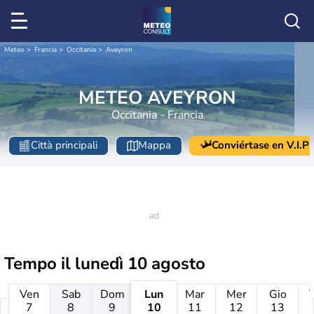
Meteo
Francia
Occitania
Aveyron
METEO AVEYRON
Occitania - Francia
Città principali
Mappa
Conviértase en V.I.P
Tempo il
lunedì 10 agosto
Ven
Sab
Dom
Lun
Mar
Mer
Gio
7
8
9
10
11
12
13