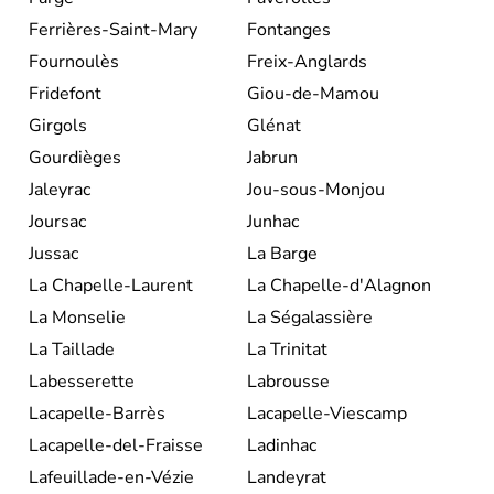
Ferrières-Saint-Mary
Fontanges
Fournoulès
Freix-Anglards
Fridefont
Giou-de-Mamou
Girgols
Glénat
Gourdièges
Jabrun
Jaleyrac
Jou-sous-Monjou
Joursac
Junhac
Jussac
La Barge
La Chapelle-Laurent
La Chapelle-d'Alagnon
La Monselie
La Ségalassière
La Taillade
La Trinitat
Labesserette
Labrousse
Lacapelle-Barrès
Lacapelle-Viescamp
Lacapelle-del-Fraisse
Ladinhac
Lafeuillade-en-Vézie
Landeyrat