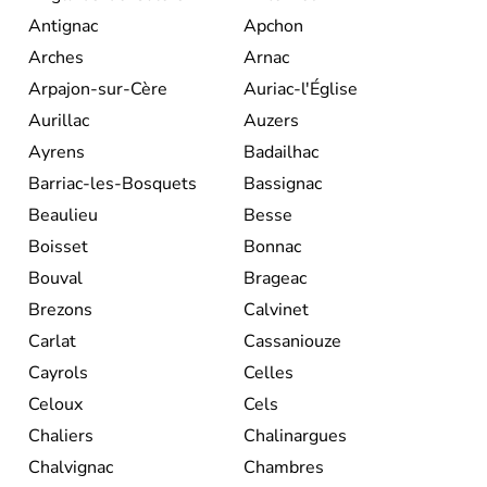
Antignac
Apchon
Arches
Arnac
Arpajon-sur-Cère
Auriac-l'Église
Aurillac
Auzers
Ayrens
Badailhac
Barriac-les-Bosquets
Bassignac
Beaulieu
Besse
Boisset
Bonnac
Bouval
Brageac
Brezons
Calvinet
Carlat
Cassaniouze
Cayrols
Celles
Celoux
Cels
Chaliers
Chalinargues
Chalvignac
Chambres