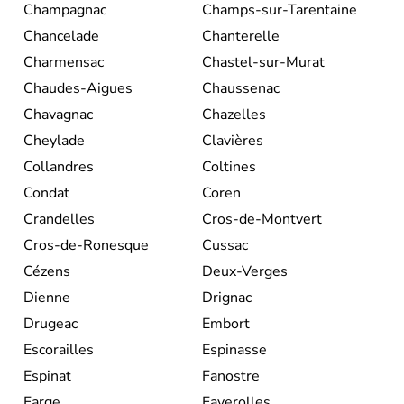
Champagnac
Champs-sur-Tarentaine
Chancelade
Chanterelle
Charmensac
Chastel-sur-Murat
Chaudes-Aigues
Chaussenac
Chavagnac
Chazelles
Cheylade
Clavières
Collandres
Coltines
Condat
Coren
Crandelles
Cros-de-Montvert
Cros-de-Ronesque
Cussac
Cézens
Deux-Verges
Dienne
Drignac
Drugeac
Embort
Escorailles
Espinasse
Espinat
Fanostre
Farge
Faverolles