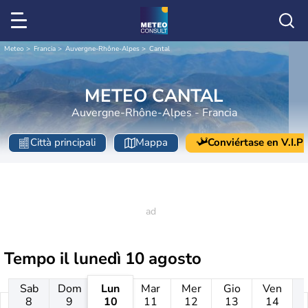
Meteo
Francia
Auvergne-Rhône-Alpes
Cantal
METEO CANTAL
Auvergne-Rhône-Alpes - Francia
Città principali
Mappa
Conviértase en V.I.P
Tempo il
lunedì 10 agosto
Sab
Dom
Lun
Mar
Mer
Gio
Ven
8
9
10
11
12
13
14