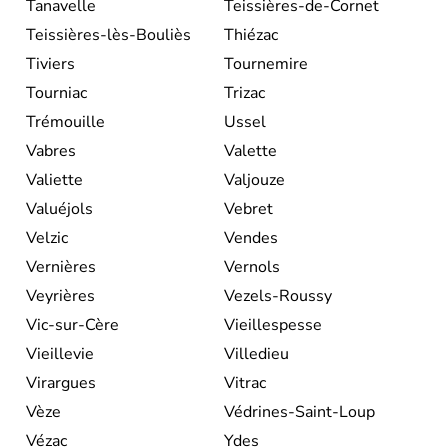
Tanavelle
Teissières-de-Cornet
Teissières-lès-Bouliès
Thiézac
Tiviers
Tournemire
Tourniac
Trizac
Trémouille
Ussel
Vabres
Valette
Valiette
Valjouze
Valuéjols
Vebret
Velzic
Vendes
Vernières
Vernols
Veyrières
Vezels-Roussy
Vic-sur-Cère
Vieillespesse
Vieillevie
Villedieu
Virargues
Vitrac
Vèze
Védrines-Saint-Loup
Vézac
Ydes