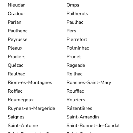
Nieudan
Omps
Oradour
Pailherols
Parlan
Paulhac
Paulhenc
Pers
Peyrusse
Pierrefort
Pleaux
Polminhac
Pradiers
Prunet
Quézac
Rageade
Raulhac
Reilhac
Riom-ès-Montagnes
Roannes-Saint-Mary
Roffiac
Rouffiac
Roumégoux
Rouziers
Ruynes-en-Margeride
Rézentières
Saignes
Saint-Amandin
Saint-Antoine
Saint-Bonnet-de-Condat