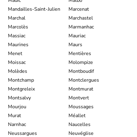
Madic
Malbo
Mandailles-Saint-Julien
Marcenat
Marchal
Marchastel
Marcolès
Marmanhac
Massiac
Mauriac
Maurines
Maurs
Menet
Mentières
Moissac
Molompize
Molèdes
Montboudif
Montchamp
Montclergues
Montgreleix
Montmurat
Montsalvy
Montvert
Mourjou
Moussages
Murat
Méallet
Narnhac
Naucelles
Neussargues
Neuvéglise