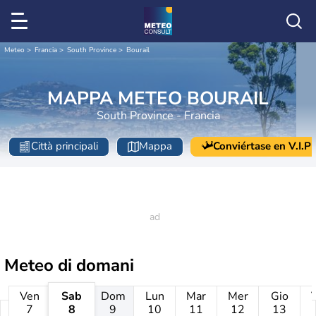
Meteo
Francia
South Province
Bourail
MAPPA METEO BOURAIL
South Province - Francia
Città principali
Mappa
Conviértase en V.I.P
Meteo di domani
Ven
Sab
Dom
Lun
Mar
Mer
Gio
7
8
9
10
11
12
13