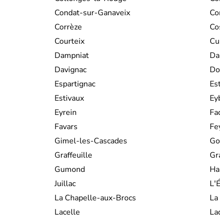
Condat-sur-Ganaveix
Co
Corrèze
Co
Courteix
Cu
Dampniat
Da
Davignac
Do
Espartignac
Es
Estivaux
Ey
Eyrein
Fa
Favars
Fe
Gimel-les-Cascades
Go
Graffeuille
Gr
Gumond
Ha
Juillac
L'
La Chapelle-aux-Brocs
La
Lacelle
La