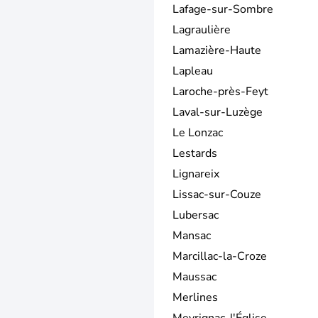
Lafage-sur-Sombre
Lagraulière
Lamazière-Haute
Lapleau
Laroche-près-Feyt
Laval-sur-Luzège
Le Lonzac
Lestards
Lignareix
Lissac-sur-Couze
Lubersac
Mansac
Marcillac-la-Croze
Maussac
Merlines
Meyrignac-l'Église