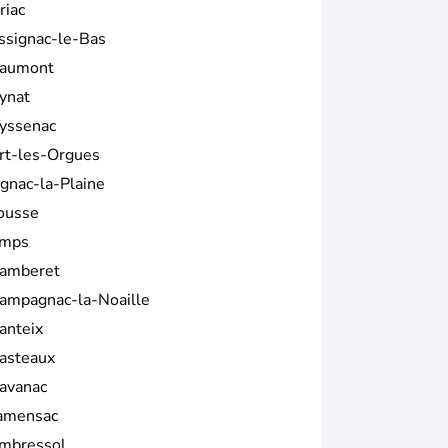
riac
ssignac-le-Bas
aumont
ynat
yssenac
rt-les-Orgues
ignac-la-Plaine
ousse
mps
amberet
ampagnac-la-Noaille
anteix
asteaux
avanac
amensac
mbressol