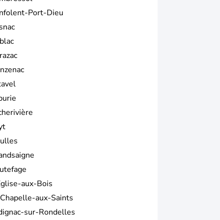
nfolent-Port-Dieu
snac
blac
razac
nzenac
tavel
burie
cherivière
yt
ulles
andsaigne
utefage
Église-aux-Bois
 Chapelle-aux-Saints
dignac-sur-Rondelles