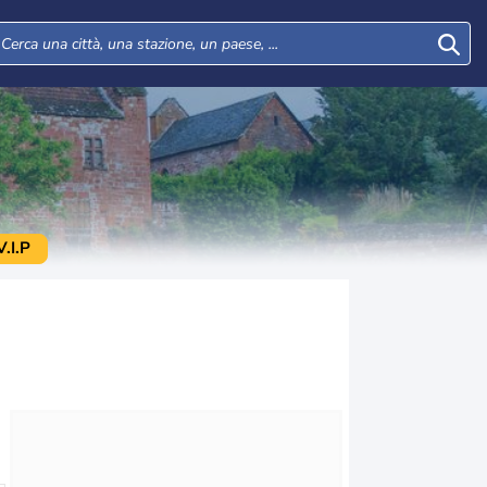
.I.P
Mer
Gio
Ven
Sab