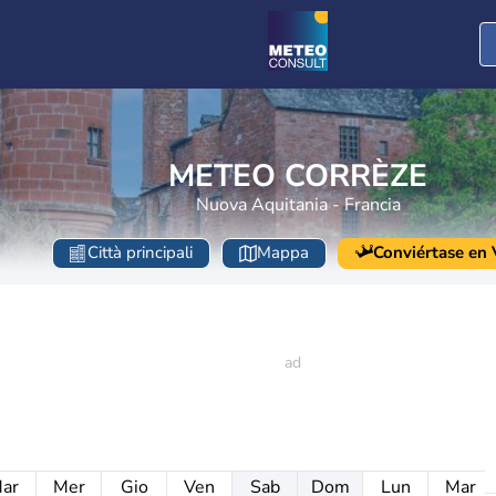
METEO CORRÈZE
Nuova Aquitania - Francia
Città principali
Mappa
Conviértase en V
ar
Mer
Gio
Ven
Sab
Dom
Lun
Mar