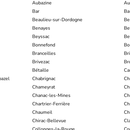
Aubazine
Au
Bar
Ba
Beaulieu-sur-Dordogne
Be
Benayes
Be
Beyssac
Be
Bonnefond
Bo
Branceilles
Br
Brivezac
Br
Bétaille
Ca
bazel
Chabrignac
Ch
Chameyrat
Ch
Chanac-les-Mines
Ch
Chartrier-Ferrière
Ch
Chaumeil
Ch
Chirac-Bellevue
Cl
Collonges-la-Rouge
Co