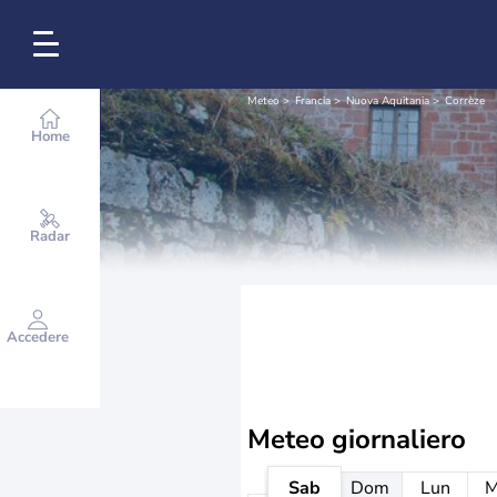
Meteo
Francia
Nuova Aquitania
Corrèze
Home
Radar
Accedere
Meteo giornaliero
Sab
Dom
Lun
M