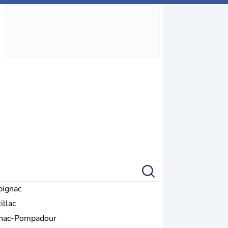
bignac
illac
nac-Pompadour