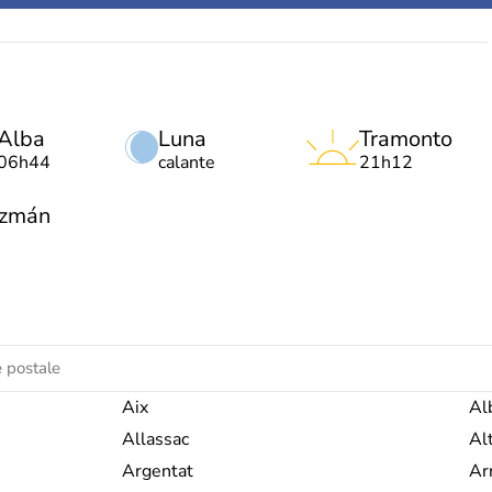
Alba
Luna
Tramonto
06h44
calante
21h12
uzmán
Aix
Al
Allassac
Alt
Argentat
Ar