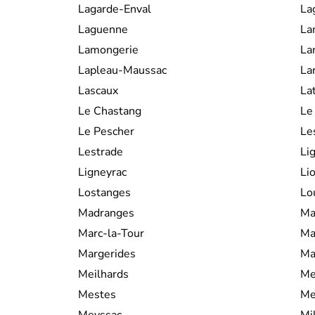
Lagarde-Enval
La
Laguenne
La
Lamongerie
La
Lapleau-Maussac
La
Lascaux
La
Le Chastang
Le 
Le Pescher
Le
Lestrade
Lig
Ligneyrac
Li
Lostanges
Lo
Madranges
Ma
Marc-la-Tour
Mar
Margerides
Ma
Meilhards
Me
Mestes
Me
Meyssac
Mi