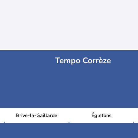
Tempo Corrèze
Brive-la-Gaillarde
Égletons