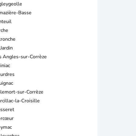
gleygeolle
mazière-Basse
nteuil
rche
tronche
Jardin
s Angles-sur-Corrèze
iniac
ourdres
uignac
lemort-sur-Corrèze
cillac-la-Croisille
sseret
rcœur
ymac
llevaches